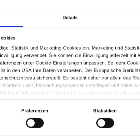
dung
und rasche Auffassungsgabe
Details
Cookies
ige, Statistik und Marketing-Cookies ein. Marketing und Statist
nwilligung verwendet. Sie können die Einwilligung jederzeit mit 
Präferenzen unter Cookie-Einstellungen anpassen. Bei dem Cooki
itz in den USA Ihre Daten verarbeiten. Der Europäische Gerichtsh
schutzniveau sicherstellt. Es besteht daher vor allem das Ris
u Kontroll- und Überwachungszwecken unterliegen und keine w
Klick auf "Alle erlauben" stimmen Sie zu, dass diese Cookies a
Bitte
h laufend weiter zu entwickeln und das
igen) Drittanbietern verwendet werden dürfen.
(max
ereich kontinuierlich zu erweitern
ellungen jederzeit bearbeiten und entscheiden, ob Statistik bzw
Präferenzen
Statistiken
ivem Arbeitsumfeld
nsbesondere können Sie entscheiden, ob Sie ihre Einwilligung fü
oher sozialer Verantwortung
er Einwilligung werden die Cookies aktiviert. Nähere Informationen 
. Eine detaillierte Übersicht der verwendeten Cookies finden Si
ie unser Impressum.