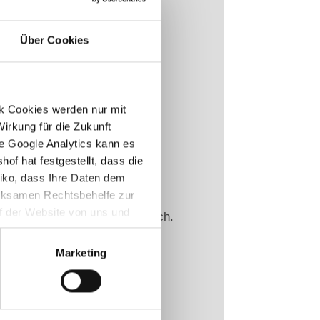
Über Cookies
ik Cookies werden nur mit
Wirkung für die Zukunft
e Google Analytics kann es
of hat festgestellt, dass die
iko, dass Ihre Daten dem
irksamen Rechtsbehelfe zur
uf der Website von uns und
 laden Sie Ihren Lebenslauf hoch.
. 20 MB)
 Marketing Cookies
Marketing
r eine US-Datenverarbeitung
finden Sie in
e in den Cookie-