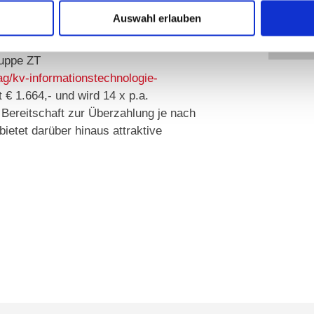
Auswahl erlauben
rtrag für Angestellte von Unternehmen
atischen Datenverarbeitung und
ruppe ZT
rag/kv-informationstechnologie-
 € 1.664,- und wird 14 x p.a.
e Bereitschaft zur Überzahlung je nach
ietet darüber hinaus attraktive