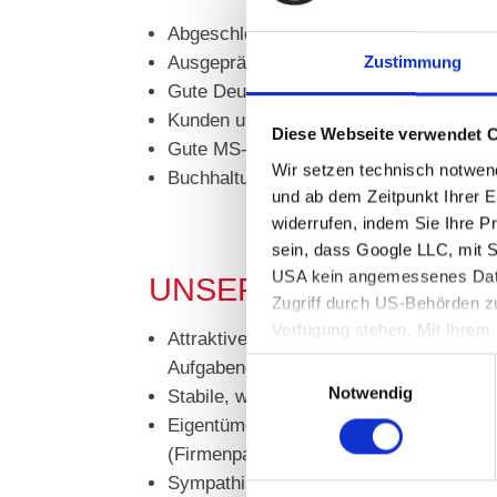
Abgeschlossene kaufmännische Ausbil
Ausgeprägte Kommunikationsfähigkeit 
Zustimmung
Gute Deutschkenntnisse
Kunden und Teamorientierung
Diese Webseite verwendet 
Gute MS-Office-Kenntnisse
Wir setzen technisch notwend
Buchhaltungskenntnisse von Vorteil
und ab dem Zeitpunkt Ihrer Ei
widerrufen, indem Sie Ihre 
sein, dass Google LLC, mit S
USA kein angemessenes Daten
UNSER ANGEBOT
Zugriff durch US-Behörden z
Verfügung stehen. Mit Ihrem 
Attraktive Position mit der Chance, sic
von (auch in den USA ansäss
Einwilligungsauswahl
Aufgabengebiet und den Verantwortungsb
Sie können Ihre Cookie-Einst
Notwendig
Stabile, wachsende Branche mit attrakt
verarbeitet werden dürfen. I
Eigentümergeführtes Unternehmen mit h
erteilen wollen. Erst mit Ihr
(Firmenparkplätze etc.)
unserer Datenschutzerklärung
Sympathisches und kompetentes Team
Einstellungen. Hier finden S