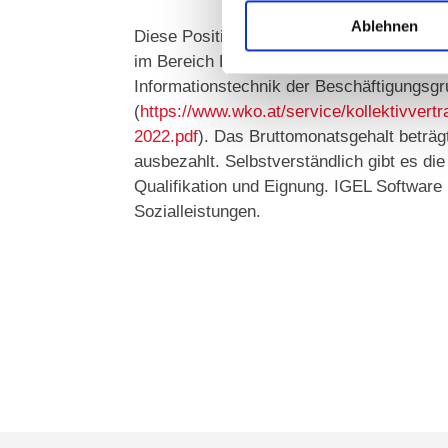
Ablehnen
Diese Position unterliegt dem Kollektivve
im Bereich Dienstleistungen in der autom
Informationstechnik der Beschäftigungsg
(
https://www.wko.at/service/kollektivvert
2022.pdf
). Das Bruttomonatsgehalt beträgt
ausbezahlt. Selbstverständlich gibt es di
Qualifikation und Eignung. IGEL Software b
Sozialleistungen.