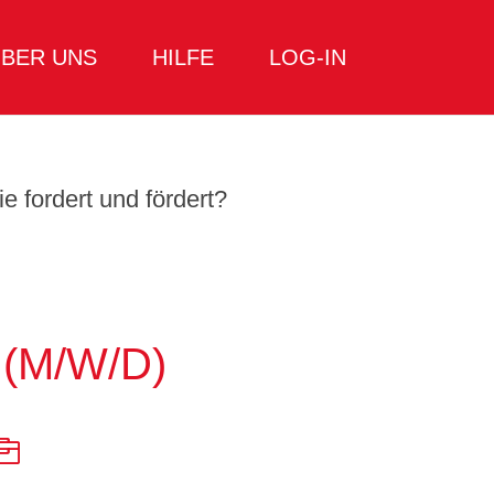
BER UNS
HILFE
LOG-IN
e fordert und fördert?
(M/W/D)
