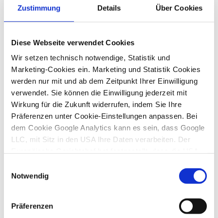
Zustimmung
Details
Über Cookies
IGEL Real Software - von der
Vorschreibung bis zur Steuererklärung.
Diese Webseite verwendet Cookies
Wir setzen technisch notwendige, Statistik und
Marketing-Cookies ein. Marketing und Statistik Cookies

werden nur mit und ab dem Zeitpunkt Ihrer Einwilligung
verwendet. Sie können die Einwilligung jederzeit mit
Wirkung für die Zukunft widerrufen, indem Sie Ihre
LOHNVERRECHNUNG
Präferenzen unter Cookie-Einstellungen anpassen. Bei
dem Cookie Google Analytics kann es sein, dass Google
Software für die automatisierte
LLC, mit Sitz in den USA Ihre Daten verarbeiten. Der
Lohnverrechnung
Europäische Gerichtshof hat festgestellt, dass die USA
kein angemessenes Datenschutzniveau sicherstellt. Es
Einwilligungsauswahl
besteht daher vor allem das Risiko, dass Ihre Daten dem
Notwendig
Zugriff durch US-Behörden zu Kontroll- und
Überwachungszwecken unterliegen und keine wirksamen

Präferenzen
Rechtsbehelfe zur Verfügung stehen. Mit Ihrem Klick auf