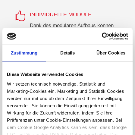

INDIVIDUELLE MODULE
Dank des modularen Aufbaus können
wir Ihnen individuelle Lösungen
anbieten.
Zustimmung
Details
Über Cookies

JAHRELANGE EXPERTISE
Über 30 Jahre Erfahrung in spezifischer
Diese Webseite verwendet Cookies
Softwareentwicklung.
Wir setzen technisch notwendige, Statistik und
Marketing-Cookies ein. Marketing und Statistik Cookies
w
PERSÖNLICHE BETREUUNG
werden nur mit und ab dem Zeitpunkt Ihrer Einwilligung
Wir unterstützen Sie bei der
verwendet. Sie können die Einwilligung jederzeit mit
Konzeption, Implementierung und im
Wirkung für die Zukunft widerrufen, indem Sie Ihre
laufenden Betrieb.
Präferenzen unter Cookie-Einstellungen anpassen. Bei
dem Cookie Google Analytics kann es sein, dass Google
LLC, mit Sitz in den USA Ihre Daten verarbeiten. Der